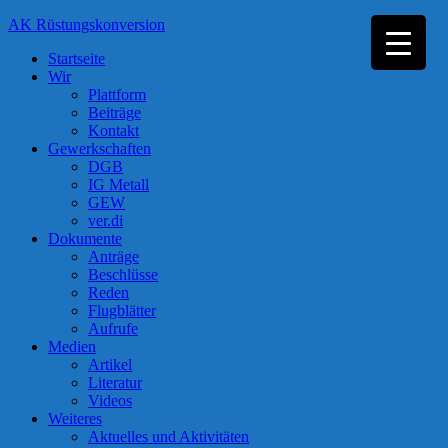
Zum
AK Rüstungskonversion
Inhalt
Startseite
springen
Wir
Plattform
Beiträge
Kontakt
Gewerkschaften
DGB
IG Metall
GEW
ver.di
Dokumente
Anträge
Beschlüsse
Reden
Flugblätter
Aufrufe
Medien
Artikel
Literatur
Videos
Weiteres
Aktuelles und Aktivitäten