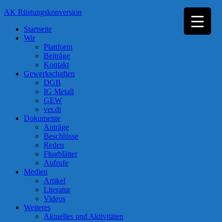
Zum
AK Rüstungskonversion
Inhalt
Startseite
springen
Wir
Plattform
Beiträge
Kontakt
Gewerkschaften
DGB
IG Metall
GEW
ver.di
Dokumente
Anträge
Beschlüsse
Reden
Flugblätter
Aufrufe
Medien
Artikel
Literatur
Videos
Weiteres
Aktuelles und Aktivitäten