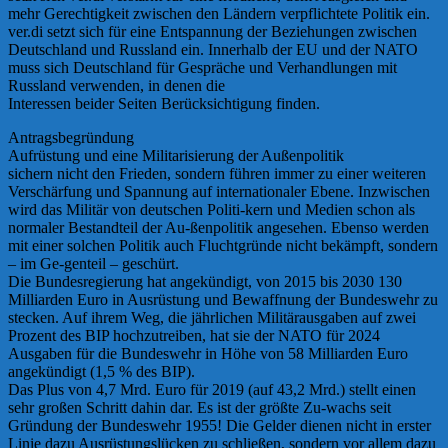
mehr Gerechtigkeit zwischen den Ländern verpflichtete Politik ein.
ver.di setzt sich für eine Entspannung der Beziehungen zwischen
Deutschland und Russland ein. Innerhalb der EU und der NATO
muss sich Deutschland für Gespräche und Verhandlungen mit
Russland verwenden, in denen die
Interessen beider Seiten Berücksichtigung finden.
Antragsbegründung
Aufrüstung und eine Militarisierung der Außenpolitik
sichern nicht den Frieden, sondern führen immer zu einer weiteren
Verschärfung und Spannung auf internationaler Ebene. Inzwischen
wird das Militär von deutschen Politi-kern und Medien schon als
normaler Bestandteil der Au-ßenpolitik angesehen. Ebenso werden
mit einer solchen Politik auch Fluchtgründe nicht bekämpft, sondern
– im Ge-genteil – geschürt.
Die Bundesregierung hat angekündigt, von 2015 bis 2030 130
Milliarden Euro in Ausrüstung und Bewaffnung der Bundeswehr zu
stecken. Auf ihrem Weg, die jährlichen Militärausgaben auf zwei
Prozent des BIP hochzutreiben, hat sie der NATO für 2024
Ausgaben für die Bundeswehr in Höhe von 58 Milliarden Euro
angekündigt (1,5 % des BIP).
Das Plus von 4,7 Mrd. Euro für 2019 (auf 43,2 Mrd.) stellt einen
sehr großen Schritt dahin dar. Es ist der größte Zu-wachs seit
Gründung der Bundeswehr 1955! Die Gelder dienen nicht in erster
Linie dazu Ausrüstungslücken zu schließen, sondern vor allem dazu