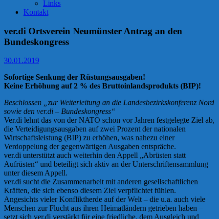
Links
Kontakt
ver.di Ortsverein Neumünster Antrag an den
Bundeskongress
30.01.2019
Sofortige Senkung der Rüstungsausgaben!
Keine Erhöhung auf 2 % des Bruttoinlandsprodukts (BIP)!
Beschlossen „zur Weiterleitung an die Landesbezirkskonferenz Nord
sowie den ver.di – Bundeskongress“
Ver.di lehnt das von der NATO schon vor Jahren festgelegte Ziel ab,
die Verteidigungsausgaben auf zwei Prozent der nationalen
Wirtschaftsleistung (BIP) zu erhöhen, was nahezu einer
Verdoppelung der gegenwärtigen Ausgaben entspräche.
ver.di unterstützt auch weiterhin den Appell „Abrüsten statt
Aufrüsten“ und beteiligt sich aktiv an der Unterschriftensammlung
unter diesem Appell.
ver.di sucht die Zusammenarbeit mit anderen gesellschaftlichen
Kräften, die sich ebenso diesem Ziel verpflichtet fühlen.
Angesichts vieler Konfliktherde auf der Welt – die u.a. auch viele
Menschen zur Flucht aus ihren Heimatländern getrieben haben –
setzt sich ver.di verstärkt für eine friedliche, dem Ausgleich und