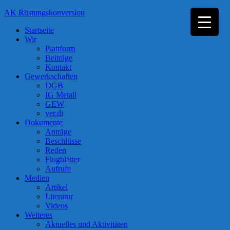
Zum
AK Rüstungskonversion
Inhalt
Startseite
springen
Wir
Plattform
Beiträge
Kontakt
Gewerkschaften
DGB
IG Metall
GEW
ver.di
Dokumente
Anträge
Beschlüsse
Reden
Flugblätter
Aufrufe
Medien
Artikel
Literatur
Videos
Weiteres
Aktuelles und Aktivitäten