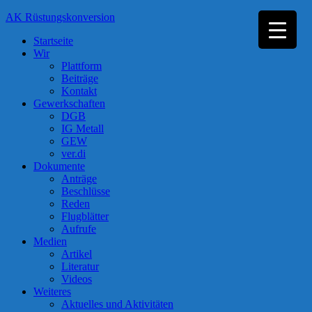
Zum
AK Rüstungskonversion
Inhalt
Startseite
springen
Wir
Plattform
Beiträge
Kontakt
Gewerkschaften
DGB
IG Metall
GEW
ver.di
Dokumente
Anträge
Beschlüsse
Reden
Flugblätter
Aufrufe
Medien
Artikel
Literatur
Videos
Weiteres
Aktuelles und Aktivitäten