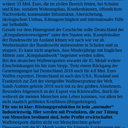
weitere 35 Mrd. Euro, die im zivilen Bereich fehlen, bei Schulen
und Kitas, sozialem Wohnungsbau, Krankenhäusern, öffentlichem
Nachverkehr, kommunaler Infrastruktur, Altersicherung,
ökologischem Umbau, Klimagerechtigkeit und internationaler Hilfe
zur Selbsthilfe.
Gerade vor dem Hintergrund der Geschichte sollte Deutschland der
„Kriegsdienstverweigerer“ unter den Staaten sein. Kampfeinsätze
der Bundeswehr im Ausland lehnen wir nach wie vor ab.
Werbeeinsätze der Bundeswehr insbesondere in Schulen sind zu
stoppen. Es kann nicht angehen, dass Minderjährige mit fraglichen
Mitteln zum „Kriegshandwerk“ begeistert werden sollen.
Bei den deutschen Waffenexporten erwartet die IG Metall weitere
Einschränkungen bis hin zum Stopp. Trotz einem Rückgang der
Genehmigungen hat Deutschland 2018 noch für 4,8 Mrd. Euro
Waffen exportiert. Deutschland ist nach den USA, Russland und
Frankreich zur Zeit der viertgrößte Waffenexporteur der Welt.
Saudi-Arabien gehörte 2018 noch mit zu den größten Abnehmern.
Besonders folgenreich ist der Export von Kleinwaffen, durch die
weltweit die meisten Menschen ums Leben kommen, vor allem bei
nicht staatlich geführten Konflikten (Bürgerkriegen).
Für uns ist klar: Rüstungsproduktion ist kein „normaler“
Industriezweig. Hier werden mit Produkten, die zur Tötung
von Menschen bestimmt sind, hohe Profite erwirtschaftet
.
Waffenexporte dürfen nicht vor Menschrechten gehen!
Deswegen tritt die IG Metall weiter für folgende Forderungen ein: –