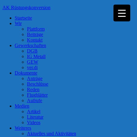
Zum
AK Rüstungskonversion
Inhalt
Startseite
springen
Wir
Plattform
Beiträge
Kontakt
Gewerkschaften
DGB
IG Metall
GEW
ver.di
Dokumente
Anträge
Beschlüsse
Reden
Flugblätter
Aufrufe
Medien
Artikel
Literatur
Videos
Weiteres
Aktuelles und Aktivitäten