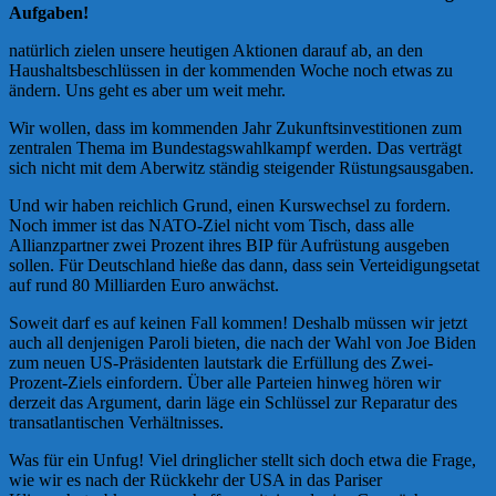
Aufgaben!
natürlich zielen unsere heutigen Aktionen darauf ab, an den
Haushaltsbeschlüssen in der kommenden Woche noch etwas zu
ändern. Uns geht es aber um weit mehr.
Wir wollen, dass im kommenden Jahr Zukunftsinvestitionen zum
zentralen Thema im Bundestagswahlkampf werden. Das verträgt
sich nicht mit dem Aberwitz ständig steigender Rüstungsausgaben.
Und wir haben reichlich Grund, einen Kurswechsel zu fordern.
Noch immer ist das NATO-Ziel nicht vom Tisch, dass alle
Allianzpartner zwei Prozent ihres BIP für Aufrüstung ausgeben
sollen. Für Deutschland hieße das dann, dass sein Verteidigungsetat
auf rund 80 Milliarden Euro anwächst.
Soweit darf es auf keinen Fall kommen! Deshalb müssen wir jetzt
auch all denjenigen Paroli bieten, die nach der Wahl von Joe Biden
zum neuen US-Präsidenten lautstark die Erfüllung des Zwei-
Prozent-Ziels einfordern. Über alle Parteien hinweg hören wir
derzeit das Argument, darin läge ein Schlüssel zur Reparatur des
transatlantischen Verhältnisses.
Was für ein Unfug! Viel dringlicher stellt sich doch etwa die Frage,
wie wir es nach der Rückkehr der USA in das Pariser