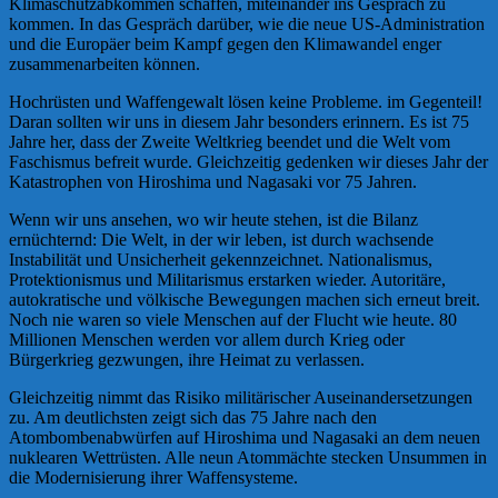
Klimaschutzabkommen schaffen, miteinander ins Gespräch zu
kommen. In das Gespräch darüber, wie die neue US-Administration
und die Europäer beim Kampf gegen den Klimawandel enger
zusammenarbeiten können.
Hochrüsten und Waffengewalt lösen keine Probleme. im Gegenteil!
Daran sollten wir uns in diesem Jahr besonders erinnern. Es ist 75
Jahre her, dass der Zweite Weltkrieg beendet und die Welt vom
Faschismus befreit wurde. Gleichzeitig gedenken wir dieses Jahr der
Katastrophen von Hiroshima und Nagasaki vor 75 Jahren.
Wenn wir uns ansehen, wo wir heute stehen, ist die Bilanz
ernüchternd: Die Welt, in der wir leben, ist durch wachsende
Instabilität und Unsicherheit gekennzeichnet. Nationalismus,
Protektionismus und Militarismus erstarken wieder. Autoritäre,
autokratische und völkische Bewegungen machen sich erneut breit.
Noch nie waren so viele Menschen auf der Flucht wie heute. 80
Millionen Menschen werden vor allem durch Krieg oder
Bürgerkrieg gezwungen, ihre Heimat zu verlassen.
Gleichzeitig nimmt das Risiko militärischer Auseinandersetzungen
zu. Am deutlichsten zeigt sich das 75 Jahre nach den
Atombombenabwürfen auf Hiroshima und Nagasaki an dem neuen
nuklearen Wettrüsten. Alle neun Atommächte stecken Unsummen in
die Modernisierung ihrer Waffensysteme.