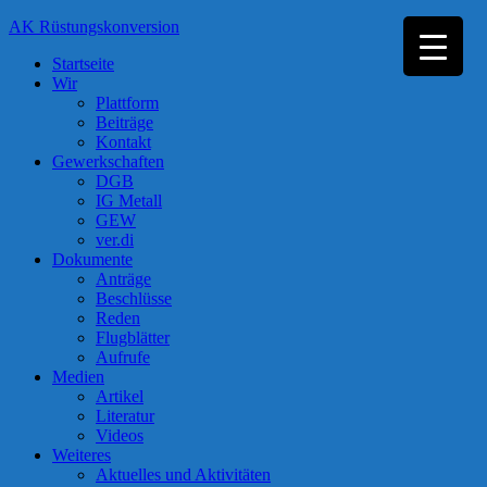
Zum
AK Rüstungskonversion
Inhalt
Startseite
springen
Wir
Plattform
Beiträge
Kontakt
Gewerkschaften
DGB
IG Metall
GEW
ver.di
Dokumente
Anträge
Beschlüsse
Reden
Flugblätter
Aufrufe
Medien
Artikel
Literatur
Videos
Weiteres
Aktuelles und Aktivitäten