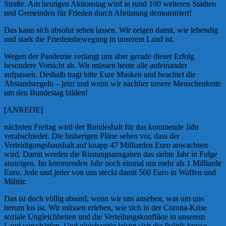
Straße. Am heutigen Aktionstag wird in rund 100 weiteren Städten
und Gemeinden für Frieden durch Abrüstung demonstriert!
Das kann sich absolut sehen lassen. Wir zeigen damit, wie lebendig
und stark die Friedensbewegung in unserem Land ist.
Wegen der Pandemie verlangt uns aber gerade dieser Erfolg
besondere Vorsicht ab. Wir müssen heute alle aufeinander
aufpassen. Deshalb tragt bitte Eure Masken und beachtet die
Abstandsregeln – jetzt und wenn wir nachher unsere Menschenkette
um den Bundestag bilden!
[ANREDE]
nächsten Freitag wird der Bundeshalt für das kommende Jahr
verabschiedet. Die bisherigen Pläne sehen vor, dass der
Verteidigungshaushalt auf knapp 47 Milliarden Euro anwachsen
wird. Damit werden die Rüstungsausgaben das siebte Jahr in Folge
ansteigen. Im kommenden Jahr noch einmal um mehr als 1 Milliarde
Euro. Jede und jeder von uns steckt damit 560 Euro in Waffen und
Militär.
Das ist doch völlig absurd, wenn wir uns ansehen, was um uns
herum los ist. Wir müssen erleben, wie sich in der Corona-Krise
soziale Ungleichheiten und die Verteilungskonflikte in unserem
Land verschärfen. Und gleichzeitig leistet sich die Politik krasse